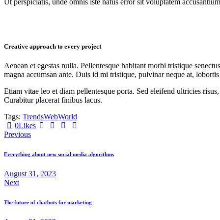
Ut perspiciatis, unde omnis iste natus error sit voluptatem accusantium
Creative approach to every project
Aenean et egestas nulla. Pellentesque habitant morbi tristique senectus
magna accumsan ante. Duis id mi tristique, pulvinar neque at, lobortis 
Etiam vitae leo et diam pellentesque porta. Sed eleifend ultricies ri
Curabitur placerat finibus lacus.
Tags:
Trends
Web
World
0
Likes
Post
Previous
navigation
Everything about new social media algorithms
August 31, 2023
Next
The future of chatbots for marketing