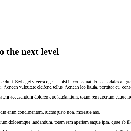
o the next level
cidunt. Sed eget viverra egestas nisi in consequat. Fusce sodales augue 
Aenean vulputate eleifend tellus. Aenean leo ligula, porttitor eu, conse
uptatem accusantium doloremque laudantium, totam rem aperiam eaque ipsa, 
udin enim condimentum, luctus justo non, molestie nisl.
tium doloremque laudantium, totam rem aperiam eaque ipsa, quae ab illo i