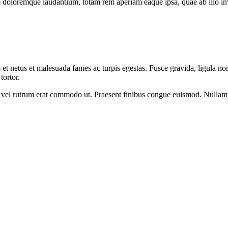
 doloremque laudantium, totam rem aperiam eaque ipsa, quae ab illo inven
 et netus et malesuada fames ac turpis egestas. Fusce gravida, ligula non 
tortor.
sus, vel rutrum erat commodo ut. Praesent finibus congue euismod. Nullam