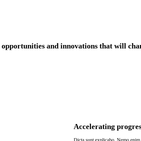
:
opportunities and innovations
that will ch
Accelerating progress
Dicta sunt explicabo. Nemo enim i