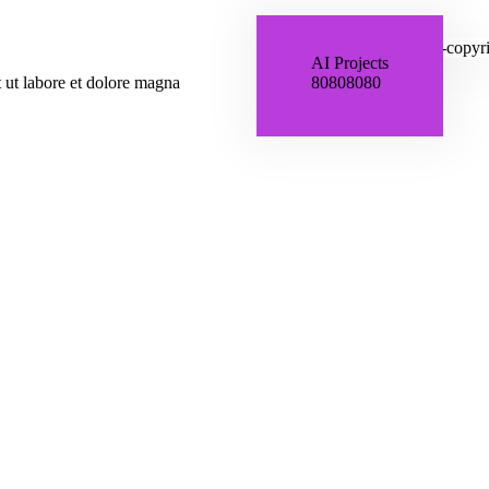
AI Projects
 ut labore et dolore magna
8
0
8
0
8
0
8
0