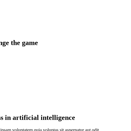
ange the game
 in artificial intelligence
psam voluptatem quia voluptas sit aspernatur aut odit