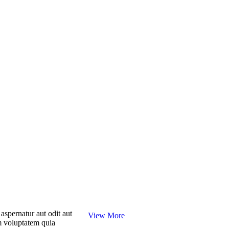
aspernatur aut odit aut
View More
m voluptatem quia