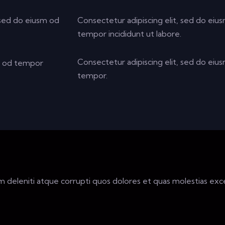
, sed do eiusm od
Consectetur adipiscing elit, sed do eius
tempor incididunt ut labore.
Consectetur adipiscing elit, sed do eius
sm od tempor
tempor.
 deleniti atque corrupti quos dolores et quas molestias excep