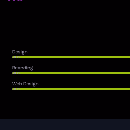
Design
80%
Branding
90%
Web Design
88%